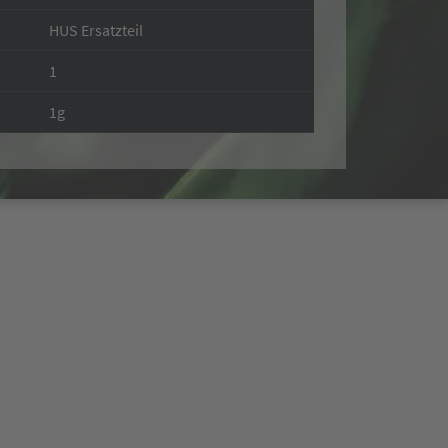
HUS Ersatzteil
1
1g