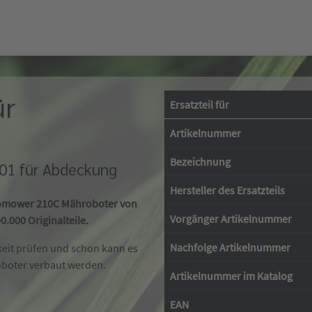
ür
Ersatzteil für
Artikelnummer
Bezeichnung
-01 für Abdeckung
Hersteller des Ersatzteils
utomower 210C Mähroboter von
Vorgänger Artikelnummer
.000 Originalteile.
Nachfolge Artikelnummer
keit prüfen und schon kann es
oboter verbaut werden.
Artikelnummer im Katalog
EAN