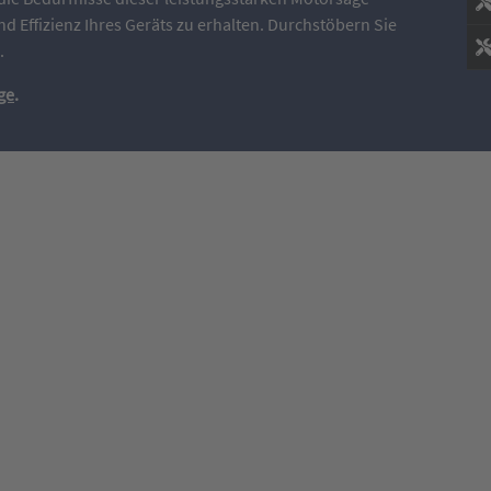
d Effizienz Ihres Geräts zu erhalten. Durchstöbern Sie
.
ge
.