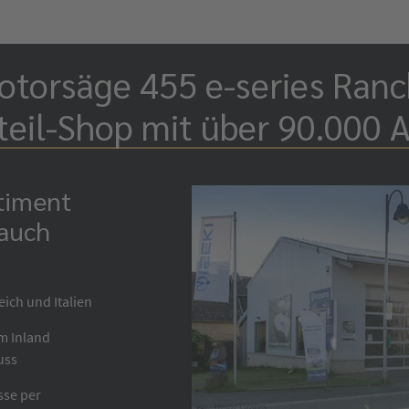
torsäge 455 e-series Ranch
teil-Shop mit über 90.000 A
rtiment
 auch
eich und Italien
im Inland
uss
sse per