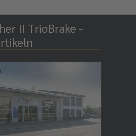
er II TrioBrake -
rtikeln