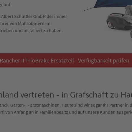
gebot.
die Albert Schüttler GmbH der immer
ührer von Mährobotern im
trieben und installiert zu haben.
ancher II TrioBrake Ersatzteil - Verfügbarkeit prüfen
land vertreten - in Grafschaft zu Ha
 Land-, Garten-, Forstmaschinen. Heute sind wir sogar Ihr Partner in
f. Von Anfang an in Familienbesitz und auf unsere Kunden ausgeri