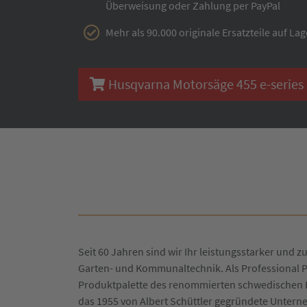
Überweisung oder Zahlung per PayPal
Mehr als 90.000 originale Ersatzteile auf Lag
Husqvarna Motorsäge 455 e-series R
Seit 60 Jahren sind wir Ihr leistungsstarker und zu
Garten- und Kommunaltechnik. Als Professional P
Produktpalette des renommierten schwedischen H
das 1955 von Albert Schüttler gegründete Untern