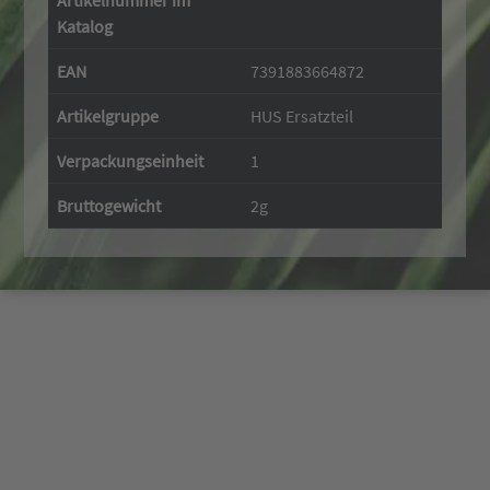
Artikelnummer im
Katalog
EAN
7391883664872
Artikelgruppe
HUS Ersatzteil
Verpackungseinheit
1
Bruttogewicht
2g