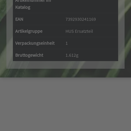
Artikelnummer im
Katalog
EAN
7392930241169
Artikelgruppe
HUS Ersatzteil
Verpackungseinheit
1
Bruttogewicht
1.612g