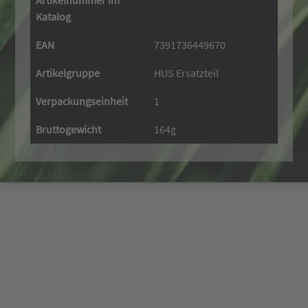
Artikelnummer im
Katalog
EAN
7391736449670
Artikelgruppe
HUS Ersatzteil
Verpackungseinheit
1
Bruttogewicht
164g