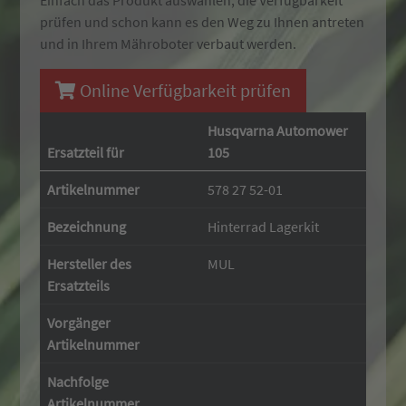
Einfach das Produkt auswählen, die Verfügbarkeit
prüfen und schon kann es den Weg zu Ihnen antreten
und in Ihrem Mähroboter verbaut werden.
Online Verfügbarkeit prüfen
Husqvarna Automower
Ersatzteil für
105
Artikelnummer
578 27 52-01
Bezeichnung
Hinterrad Lagerkit
Hersteller des
MUL
Ersatzteils
Vorgänger
Artikelnummer
Nachfolge
Artikelnummer