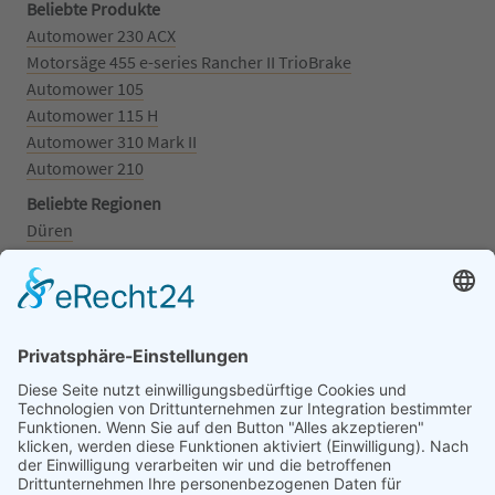
Beliebte Produkte
Automower 230 ACX
Motorsäge 455 e-series Rancher II TrioBrake
Automower 105
Automower 115 H
Automower 310 Mark II
Automower 210
Beliebte Regionen
Düren
Grafschaft
Kalenborn
Mayschoß
Königswinter
Bonn
Beliebte Kategorien
Aufsitzrasenmäher
Mähroboter
Motorsäge