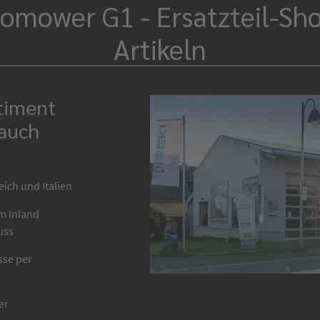
omower G1 - Ersatzteil-Sh
Artikeln
rtiment
 auch
eich und Italien
im Inland
uss
sse per
er