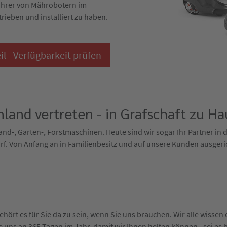
ührer von Mährobotern im
trieben und installiert zu haben.
 - Verfügbarkeit prüfen
land vertreten - in Grafschaft zu Ha
 Land-, Garten-, Forstmaschinen. Heute sind wir sogar Ihr Partner in
f. Von Anfang an in Familienbesitz und auf unsere Kunden ausgeri
hört es für Sie da zu sein, wenn Sie uns brauchen. Wir alle wisse
 uns an 365 Tagen im Jahr, damit wir Ihnen helfen können - sei es 