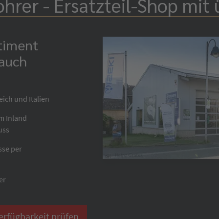
hrer - Ersatzteil-Shop mit 
rtiment
 auch
eich und Italien
im Inland
uss
sse per
er
erfügbarkeit prüfen