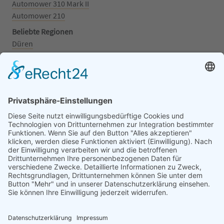
Automower 310 Mark II
Automower 210
Beliebte Regionen
Düren
Grafschaft
Kalenborn
Mayschoß
Königswinter
Bonn
Beliebte Kategorien
Aufsitzrasenmäher
Mähroboter
Motorsäge
Schneefräse
Akku
Generator