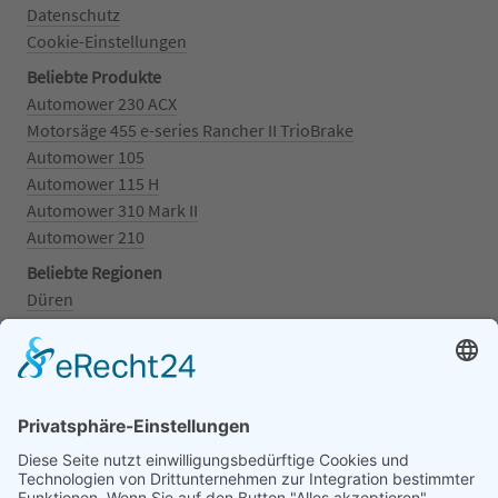
Datenschutz
Cookie-Einstellungen
Beliebte Produkte
Automower 230 ACX
Motorsäge 455 e-series Rancher II TrioBrake
Automower 105
Automower 115 H
Automower 310 Mark II
Automower 210
Beliebte Regionen
Düren
Grafschaft
Kalenborn
Mayschoß
Königswinter
Bonn
Beliebte Kategorien
Aufsitzrasenmäher