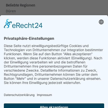
Beliebte Regionen
Düren
Grafschaft
Kalenborn
Mayschoß
Königswinter
Bonn
Beliebte Kategorien
Aufsitzrasenmäher
Mähroboter
Motorsäge
Schneefräse
Akku
Generator