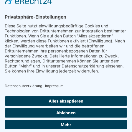
Mayschoß
Königswinter
Bonn
Beliebte Kategorien
Aufsitzrasenmäher
Mähroboter
Motorsäge
Schneefräse
Akku
Generator