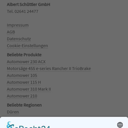
Albert Schüttler GmbH
Tel. 02641 24477‬
Impressum
AGB
Datenschutz
Cookie-Einstellungen
Beliebte Produkte
Automower 230 ACX
Motorsäge 455 e-series Rancher II TrioBrake
Automower 105
Automower 115 H
Automower 310 Mark II
Automower 210
Beliebte Regionen
Düren
Grafschaft
Kalenborn