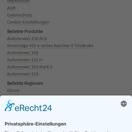
Impressum
AGB
Datenschutz
Cookie-Einstellungen
Beliebte Produkte
Automower 230 ACX
Motorsäge 455 e-series Rancher II TrioBrake
Automower 105
Automower 115 H
Automower 310 Mark II
Automower 210
Beliebte Regionen
Düren
Grafschaft
Kalenborn
Mayschoß
Königswinter
Bonn