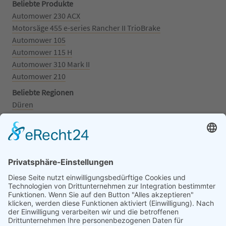
Beliebte Produkte
Automower 230 ACX
Motorsäge 455 e-series Rancher II TrioBrake
Automower 105
Automower 115 H
Automower 310 Mark II
Automower 210
Beliebte Regionen
Düren
Grafschaft
Kalenborn
Mayschoß
Königswinter
Bonn
Beliebte Kategorien
Aufsitzrasenmäher
Mähroboter
Motorsäge