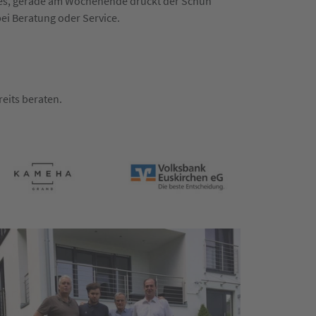
n es, gerade am Wochenende drückt der Schuh
bei Beratung oder Service.
eits beraten.