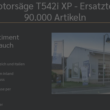
torsäge T542i XP - Ersatzt
90.000 Artikeln
rtiment
 auch
eich und Italien
im Inland
uss
sse per
er