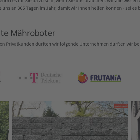
hört es für Sie da zu sein, wenn Sie uns brauchen. Wir alle wisse
 uns an 365 Tagen im Jahr, damit wir Ihnen helfen können - sei es 
fte Mähroboter
en Privatkunden durften wir folgende Unternehmen durften wir ber