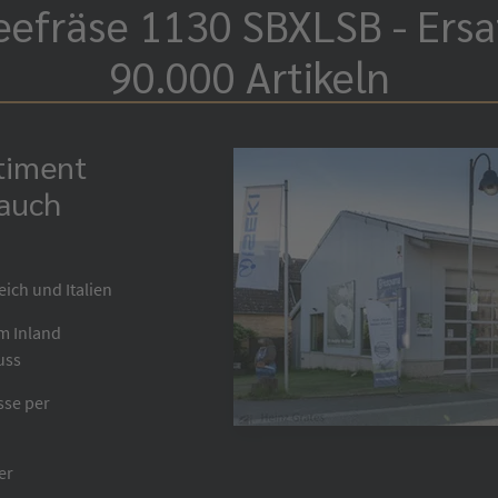
efräse 1130 SBXLSB - Ersa
90.000 Artikeln
rtiment
 auch
eich und Italien
im Inland
uss
sse per
er