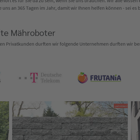
hört es für Sie da zu sein, wenn Sie uns brauchen. Wir alle wisse
 uns an 365 Tagen im Jahr, damit wir Ihnen helfen können - sei es 
fte Mähroboter
en Privatkunden durften wir folgende Unternehmen durften wir ber