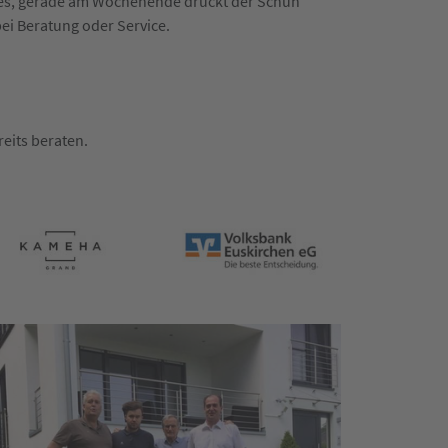
n es, gerade am Wochenende drückt der Schuh
bei Beratung oder Service.
eits beraten.