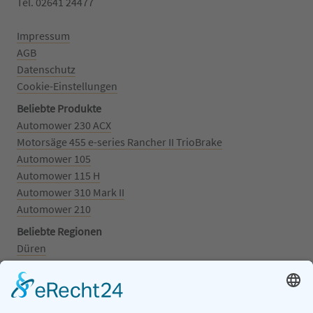
Tel. 02641 24477‬
Impressum
AGB
Datenschutz
Cookie-Einstellungen
Beliebte Produkte
Automower 230 ACX
Motorsäge 455 e-series Rancher II TrioBrake
Automower 105
Automower 115 H
Automower 310 Mark II
Automower 210
Beliebte Regionen
Düren
Grafschaft
Kalenborn
Mayschoß