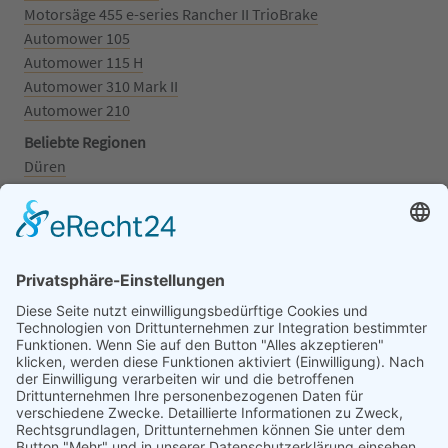
Motorsäge 455 e-series Rancher II TrioBrake
Automower 105
Automower 115 H
Automower 310 Mark II
Automower 210
Beliebte Regionen
Düren
Grafschaft
Kalenborn
Mayschoß
Königswinter
Bonn
Beliebte Kategorien
Aufsitzrasenmäher
Mähroboter
Motorsäge
Schneefräse
Akku