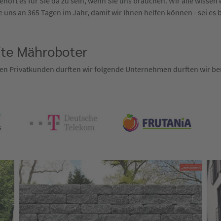
hört es für Sie da zu sein, wenn Sie uns brauchen. Wir alle wisse
 uns an 365 Tagen im Jahr, damit wir Ihnen helfen können - sei es 
fte Mähroboter
en Privatkunden durften wir folgende Unternehmen durften wir ber