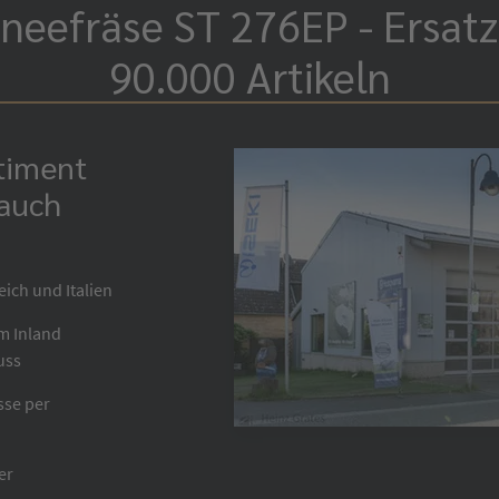
neefräse ST 276EP - Ersatz
90.000 Artikeln
rtiment
 auch
eich und Italien
im Inland
uss
sse per
er