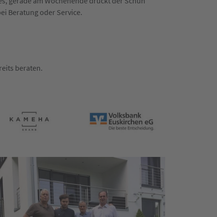
n es, gerade am Wochenende drückt der Schuh
bei Beratung oder Service.
eits beraten.