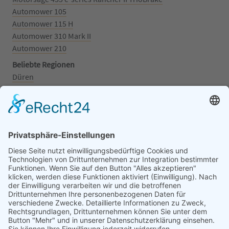
Automower 105
Automower 115 H
Automower 310 Mark II
Automower 210
Beliebte Regionen
Düren
Grafschaft
Kalenborn
Mayschoß
Königswinter
Bonn
Beliebte Kategorien
Aufsitzrasenmäher
Mähroboter
Motorsäge
Schneefräse
Akku
Generator