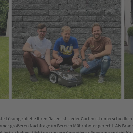
te Lösung zuliebe Ihren Rasen ist. Jeder Garten ist unterschiedlich
mmer größeren Nachfrage im Bereich Mähroboter gerecht. Als Bra
stalliert zu haben. Nicht nur unsere Garantieverlängerung spricht f