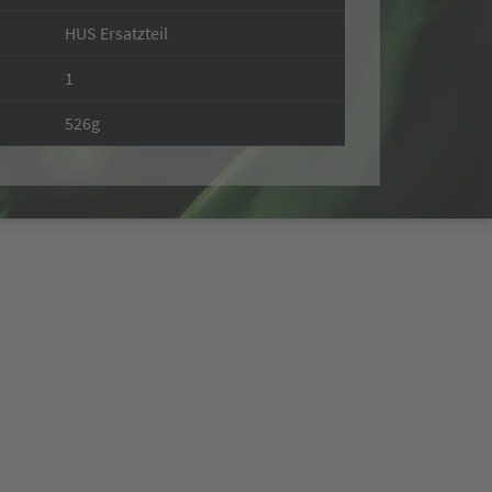
HUS Ersatzteil
1
526g