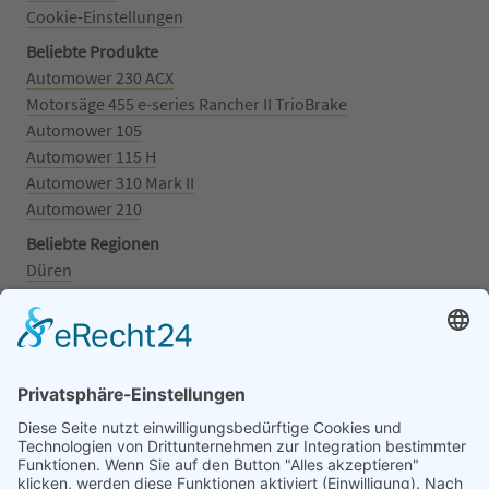
Cookie-Einstellungen
Beliebte Produkte
Automower 230 ACX
Motorsäge 455 e-series Rancher II TrioBrake
Automower 105
Automower 115 H
Automower 310 Mark II
Automower 210
Beliebte Regionen
Düren
Grafschaft
Kalenborn
Mayschoß
Königswinter
Bonn
Beliebte Kategorien
Aufsitzrasenmäher
Mähroboter