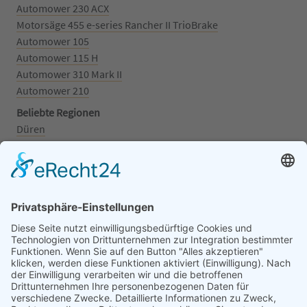
Automower 230 ACX
Motorsäge 455 e-series Rancher II TrioBrake
Automower 105
Automower 115 H
Automower 310 Mark II
Automower 210
Beliebte Regionen
Düren
Grafschaft
Kalenborn
Mayschoß
Königswinter
Bonn
Beliebte Kategorien
Aufsitzrasenmäher
Mähroboter
Motorsäge
Schneefräse