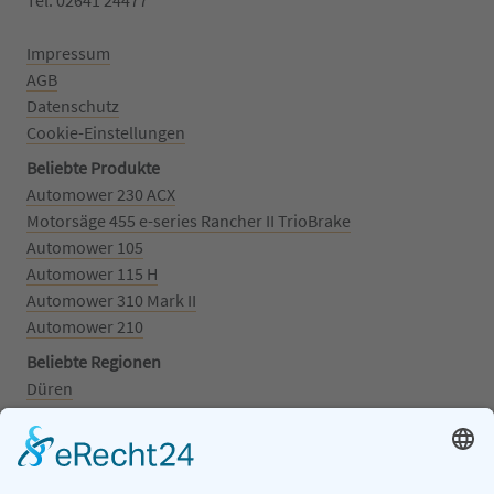
Impressum
AGB
Datenschutz
Cookie-Einstellungen
Beliebte Produkte
Automower 230 ACX
Motorsäge 455 e-series Rancher II TrioBrake
Automower 105
Automower 115 H
Automower 310 Mark II
Automower 210
Beliebte Regionen
Düren
Grafschaft
Kalenborn
Mayschoß
Königswinter