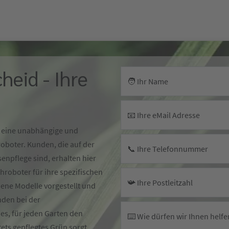
heid - Ihre
🧑 Ihr Name
📧 Ihre eMail Adresse
id eine unabhängige und
boter. Kunden, die auf der
📞 Ihre Telefonnummer
senpflege sind, erhalten hier
roboter für ihre spezifischen
📯 Ihre Postleitzahl
ene Modelle vorgestellt und
nden bei der
 es, für jeden Garten den
⌨️ Wie dürfen wir Ihnen helfe
ets gepflegtes Grün sorgt.