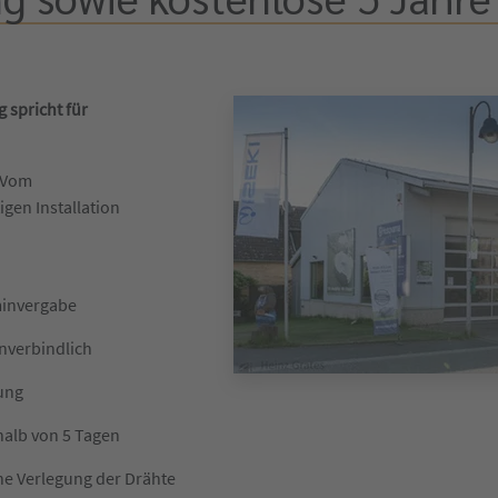
 spricht für
 Vom
igen Installation
minvergabe
unverbindlich
lung
halb von 5 Tagen
he Verlegung der Drähte