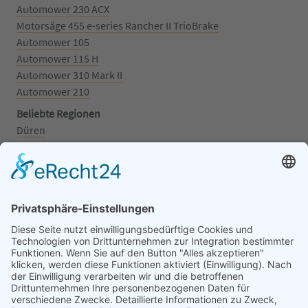
Automower 230 ACX
Motorsäge 455 e-series Rancher II TrioBrake
Automower 105
Automower 115 H
Automower 310 Mark II
Automower 210
Beliebte Regionen
Düren
Grafschaft
Kalenborn
Mayschoß
Königswinter
Bonn
Beliebte Kategorien
Aufsitzrasenmäher
Mähroboter
Motorsäge
Schneefräse