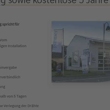
 spricht für
 Vom
igen Installation
minvergabe
unverbindlich
lung
halb von 5 Tagen
he Verlegung der Drähte