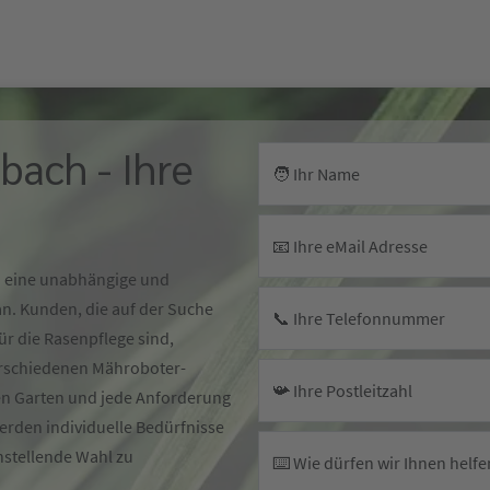
bach - Ihre
🧑 Ihr Name
📧 Ihre eMail Adresse
ch eine unabhängige und
. Kunden, die auf der Suche
📞 Ihre Telefonnummer
r die Rasenpflege sind,
erschiedenen Mähroboter-
📯 Ihre Postleitzahl
den Garten und jede Anforderung
rden individuelle Bedürfnisse
nstellende Wahl zu
⌨️ Wie dürfen wir Ihnen helfe