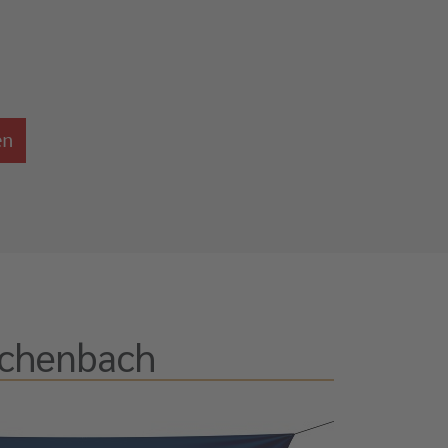
en
ichenbach