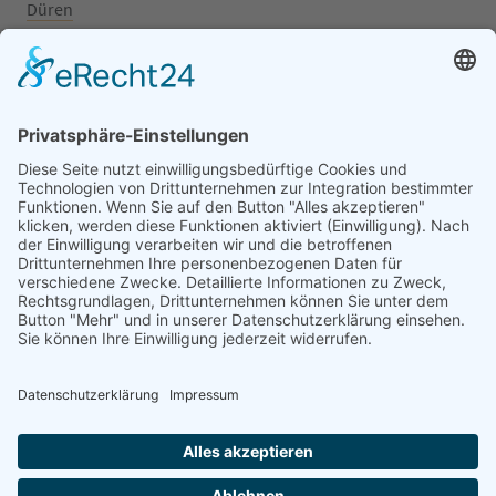
Düren
Grafschaft
Kalenborn
Mayschoß
Königswinter
Bonn
Beliebte Kategorien
Aufsitzrasenmäher
Mähroboter
Motorsäge
Schneefräse
Akku
Generator