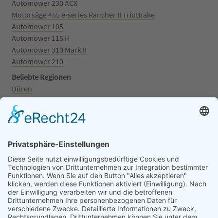
Automower 230 ACX
Motorsäge 455 e-series Rancher II TrioBrake
Automower 105
Automower 115 H
Automower 310 Mark II
Automower 210
Beliebte Regionen
Düren
Grafschaft
Kalenborn
Mayschoß
Königswinter
Bonn
Beliebte Kategorien
Aufsitzrasenmäher
Mähroboter
Motorsäge
Schneefräse