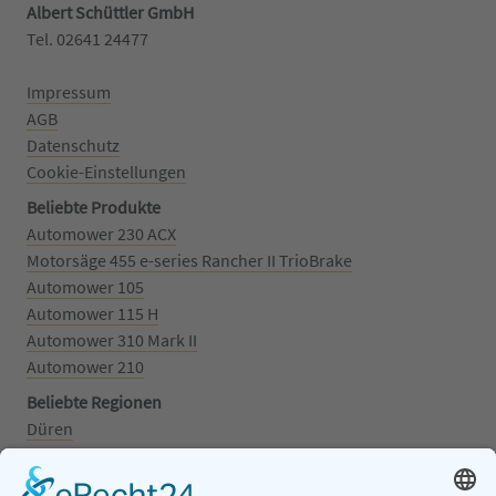
Albert Schüttler GmbH
Tel. 02641 24477‬
Impressum
AGB
Datenschutz
Cookie-Einstellungen
Beliebte Produkte
Automower 230 ACX
Motorsäge 455 e-series Rancher II TrioBrake
Automower 105
Automower 115 H
Automower 310 Mark II
Automower 210
Beliebte Regionen
Düren
Grafschaft
Kalenborn