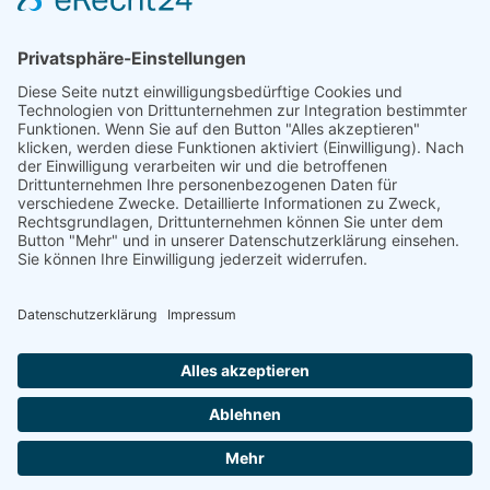
Mayschoß
Königswinter
Bonn
Beliebte Kategorien
Aufsitzrasenmäher
Mähroboter
Motorsäge
Schneefräse
Akku
Generator