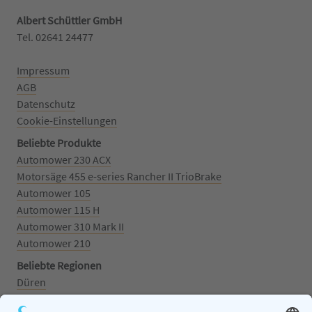
Albert Schüttler GmbH
Tel. 02641 24477‬
Impressum
AGB
Datenschutz
Cookie-Einstellungen
Beliebte Produkte
Automower 230 ACX
Motorsäge 455 e-series Rancher II TrioBrake
Automower 105
Automower 115 H
Automower 310 Mark II
Automower 210
Beliebte Regionen
Düren
Grafschaft