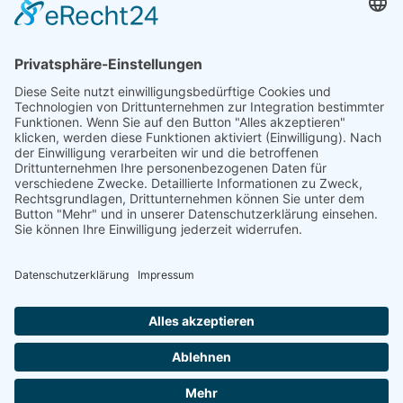
Kalenborn
Mayschoß
Königswinter
Bonn
Beliebte Kategorien
Aufsitzrasenmäher
Mähroboter
Motorsäge
Schneefräse
Akku
Generator