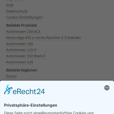
AGB
Datenschutz
Cookie-Einstellungen
Beliebte Produkte
Automower 230 ACX
Motorsäge 455 e-series Rancher II TrioBrake
Automower 105
Automower 115 H
Automower 310 Mark II
Automower 210
Beliebte Regionen
Düren
Grafschaft
Kalenborn
Mayschoß
Königswinter
Bonn