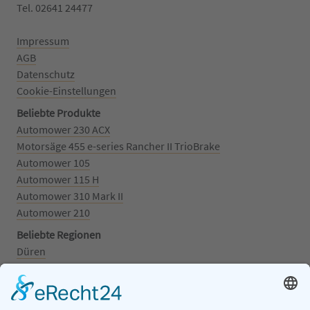
Tel. 02641 24477‬
Impressum
AGB
Datenschutz
Cookie-Einstellungen
Beliebte Produkte
Automower 230 ACX
Motorsäge 455 e-series Rancher II TrioBrake
Automower 105
Automower 115 H
Automower 310 Mark II
Automower 210
Beliebte Regionen
Düren
Grafschaft
Kalenborn
Mayschoß