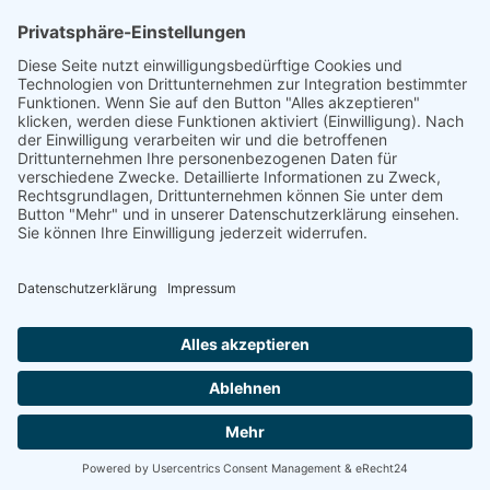
Königswinter
Bonn
Beliebte Kategorien
Aufsitzrasenmäher
Mähroboter
Motorsäge
Schneefräse
Akku
Generator