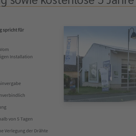
 spricht für
 Vom
igen Installation
minvergabe
unverbindlich
lung
halb von 5 Tagen
he Verlegung der Drähte