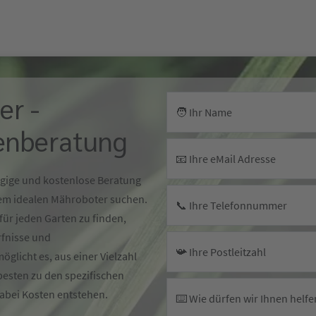
er -
🧑 Ihr Name
enberatung
📧 Ihre eMail Adresse
ngige und kostenlose Beratung
dem idealen Mähroboter suchen.
📞 Ihre Telefonnummer
für jeden Garten zu finden,
rfnisse und
📯 Ihre Postleitzahl
glicht es, aus einer Vielzahl
esten zu den spezifischen
abei Kosten entstehen.
⌨️ Wie dürfen wir Ihnen helfe