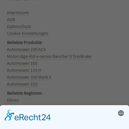
Impressum
AGB
Datenschutz
Cookie-Einstellungen
Beliebte Produkte
Automower 230 ACX
Motorsäge 455 e-series Rancher II TrioBrake
Automower 105
Automower 115 H
Automower 310 Mark II
Automower 210
Beliebte Regionen
Düren
Grafschaft
Kalenborn
Mayschoß
Königswinter