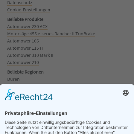
Datenschutz
Cookie-Einstellungen
Beliebte Produkte
Automower 230 ACX
Motorsäge 455 e-series Rancher II TrioBrake
Automower 105
Automower 115 H
Automower 310 Mark II
Automower 210
Beliebte Regionen
Düren
Grafschaft
Kalenborn
Mayschoß
Königswinter
Bonn
Beliebte Kategorien
Aufsitzrasenmäher