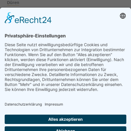
Düren
Grafschaft
Kalenborn
Mayschoß
Königswinter
Bonn
Beliebte Kategorien
Aufsitzrasenmäher
Mähroboter
Motorsäge
Schneefräse
Akku
Generator