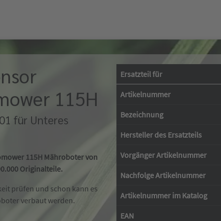
ensor
Ersatzteil für
tomower 115H
Artikelnummer
Bezeichnung
01 für Unteres
Hersteller des Ersatzteils
Vorgänger Artikelnummer
utomower 115H Mähroboter von
.000 Originalteile.
Nachfolge Artikelnummer
keit prüfen und schon kann es
Artikelnummer im Katalog
oboter verbaut werden.
EAN