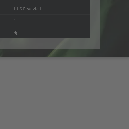
HUS Ersatzteil
1
4g