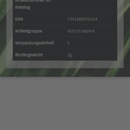
Artikelnummer im
Katalog
EAN
7391883476314
Artikelgruppe
HUS Ersatzteil
Verpackungseinheit
1
Bruttogewicht
2g