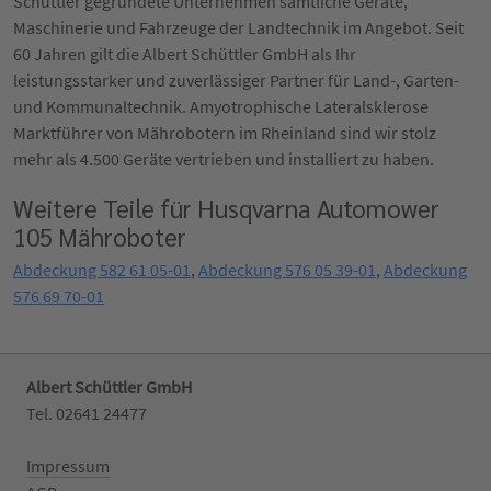
Schüttler gegründete Unternehmen sämtliche Geräte,
Maschinerie und Fahrzeuge der Landtechnik im Angebot. Seit
60 Jahren gilt die Albert Schüttler GmbH als Ihr
leistungsstarker und zuverlässiger Partner für Land-, Garten-
und Kommunaltechnik. Amyotrophische Lateralsklerose
Marktführer von Mährobotern im Rheinland sind wir stolz
mehr als 4.500 Geräte vertrieben und installiert zu haben.
Weitere Teile für Husqvarna Automower
105 Mähroboter
Abdeckung 582 61 05-01
,
Abdeckung 576 05 39-01
,
Abdeckung
576 69 70-01
Albert Schüttler GmbH
Tel. 02641 24477‬
Impressum