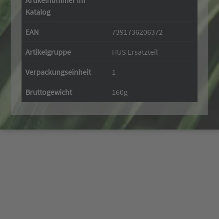
Artikelnummer im
Katalog
EAN
7391736206372
Artikelgruppe
HUS Ersatzteil
Verpackungseinheit
1
Bruttogewicht
160g