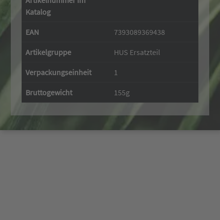
Artikelnummer im
Katalog
EAN
7393089369438
Artikelgruppe
HUS Ersatzteil
Verpackungseinheit
1
Bruttogewicht
155g