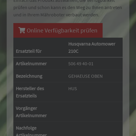
Einfach das Produkt auswählen, die Verfügbarkeit
prüfen und schon kann es den Weg zu Ihnen antreten
und in Ihrem Mähroboter verbaut werden.
Online Verfügbarkeit prüfen
Husqvarna Automower
Ersatzteil für
210C
Artikelnummer
506 49 40-01
Bezeichnung
GEHAEUSE OBEN
Hersteller des
HUS
Ersatzteils
Vorgänger
Artikelnummer
Nachfolge
Artikelnummer