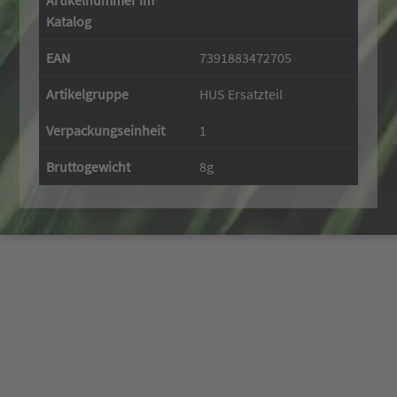
Artikelnummer im
Katalog
EAN
7391883472705
Artikelgruppe
HUS Ersatzteil
Verpackungseinheit
1
Bruttogewicht
8g