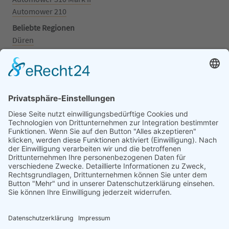
Automower 210
Beliebte Regionen
Düren
Grafschaft
Kalenborn
Mayschoß
Königswinter
Bonn
Beliebte Kategorien
Aufsitzrasenmäher
Mähroboter
Motorsäge
Schneefräse
Akku
Generator