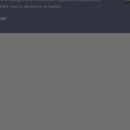
0X stets in Bestform zu halten.
ter
.