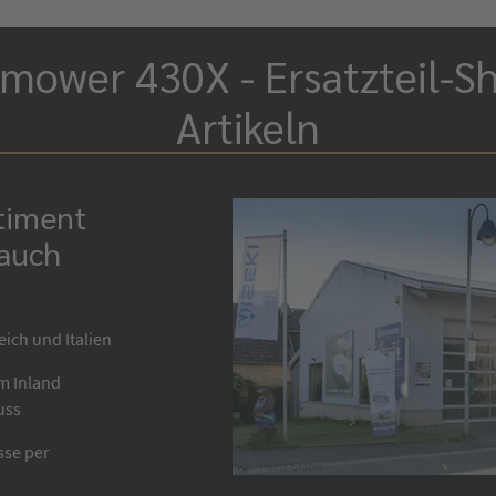
mower 430X - Ersatzteil-S
Artikeln
rtiment
 auch
eich und Italien
im Inland
uss
sse per