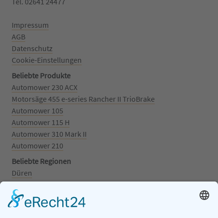
Tel. 02641 24477‬
Impressum
AGB
Datenschutz
Cookie-Einstellungen
Beliebte Produkte
Automower 230 ACX
Motorsäge 455 e-series Rancher II TrioBrake
Automower 105
Automower 115 H
Automower 310 Mark II
Automower 210
Beliebte Regionen
Düren
Grafschaft
Kalenborn
Mayschoß