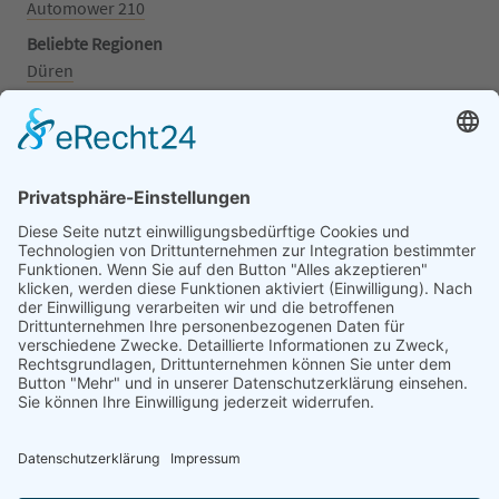
Automower 210
Beliebte Regionen
Düren
Grafschaft
Kalenborn
Mayschoß
Königswinter
Bonn
Beliebte Kategorien
Aufsitzrasenmäher
Mähroboter
Motorsäge
Schneefräse
Akku
Generator