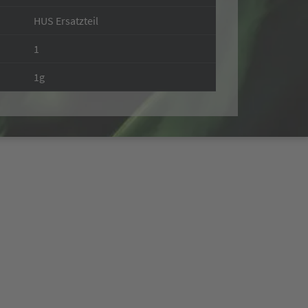
HUS Ersatzteil
1
1g