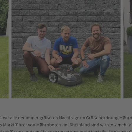
unft wir alle der immer größeren Nachfrage im Größenordnung Mährob
Als Marktführer von Mährobotern im Rheinland sind wir stolz mehr al
cht für uns, nutzen Sie auch unsere weiteren Vorteile. Sonst wer G