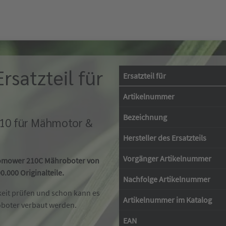
satzteil für
Ersatzteil für
Artikelnummer
Bezeichnung
-10 für Mähmotor &
Hersteller des Ersatzteils
Vorgänger Artikelnummer
utomower 210C Mähroboter von
.000 Originalteile.
Nachfolge Artikelnummer
keit prüfen und schon kann es
Artikelnummer im Katalog
oboter verbaut werden.
EAN