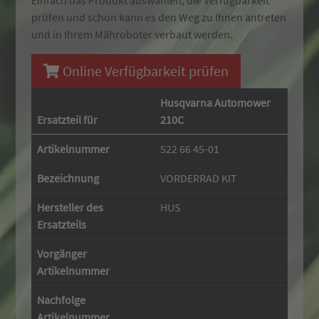
Einfach das Produkt auswählen, die Verfügbarkeit
prüfen und schon kann es den Weg zu Ihnen antreten
und in Ihrem Mähroboter verbaut werden.
Online Verfügbarkeit prüfen
Husqvarna Automower
Ersatzteil für
210C
Artikelnummer
522 66 45-01
Bezeichnung
VORDERRAD KIT
Hersteller des
HUS
Ersatzteils
Vorgänger
Artikelnummer
Nachfolge
Artikelnummer